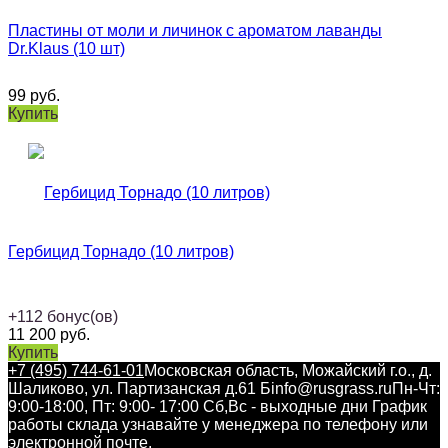
Пластины от моли и личинок с ароматом лаванды
Dr.Klaus (10 шт)
99
руб.
Купить
Гербицид Торнадо (10 литров)
+
112
бонус(ов)
11 200
руб.
Купить
+7 (495) 744-61-01
Московская область, Можайский г.о., д.
Шаликово, ул. Партизанская д.61 Б
info@rusgrass.ru
Пн-Чт:
9:00-18:00, Пт: 9:00- 17:00 Сб,Вс - выходные дни График
работы склада узнавайте у менеджера по телефону или
электронной почте.