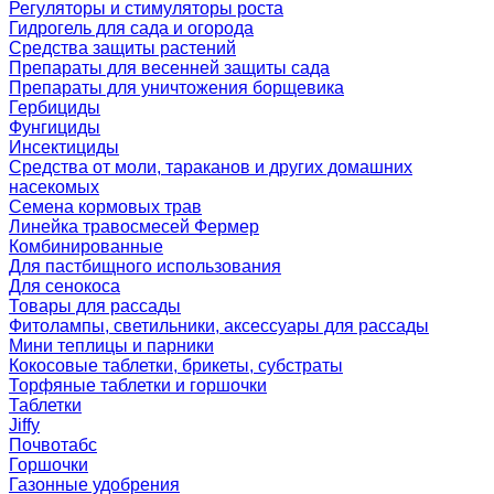
Регуляторы и стимуляторы роста
Гидрогель для сада и огорода
Средства защиты растений
Препараты для весенней защиты сада
Препараты для уничтожения борщевика
Гербициды
Фунгициды
Инсектициды
Средства от моли, тараканов и других домашних
насекомых
Семена кормовых трав
Линейка травосмесей Фермер
Комбинированные
Для пастбищного использования
Для сенокоса
Товары для рассады
Фитолампы, светильники, аксессуары для рассады
Мини теплицы и парники
Кокосовые таблетки, брикеты, субстраты
Торфяные таблетки и горшочки
Таблетки
Jiffy
Почвотабс
Горшочки
Газонные удобрения