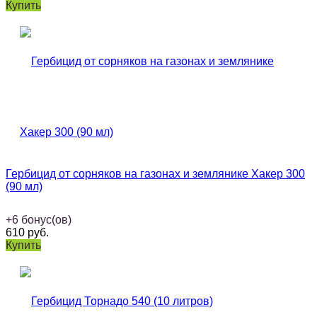
Купить
Гербицид от сорняков на газонах и землянике Хакер 300
(90 мл)
+
6
бонус(ов)
610
руб.
Купить