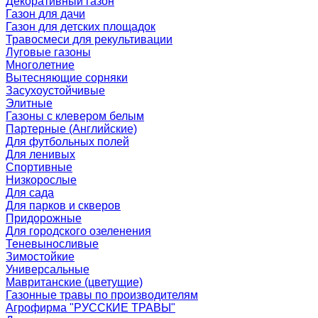
Декоративный газон
Газон для дачи
Газон для детских площадок
Травосмеси для рекультивации
Луговые газоны
Многолетние
Вытесняющие сорняки
Засухоустойчивые
Элитные
Газоны с клевером белым
Партерные (Английские)
Для футбольных полей
Для ленивых
Спортивные
Низкорослые
Для сада
Для парков и скверов
Придорожные
Для городского озеленения
Теневыносливые
Зимостойкие
Универсальные
Мавританские (цветущие)
Газонные травы по производителям
Агрофирма "РУССКИЕ ТРАВЫ"