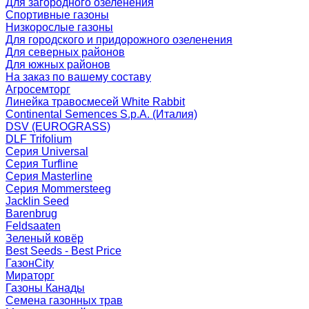
Для загородного озеленения
Спортивные газоны
Низкорослые газоны
Для городского и придорожного озеленения
Для северных районов
Для южных районов
На заказ по вашему составу
Агросемторг
Линейка травосмесей White Rabbit
Continental Semences S.p.A. (Италия)
DSV (EUROGRASS)
DLF Trifolium
Серия Universal
Серия Turfline
Серия Masterline
Серия Mommersteeg
Jacklin Seed
Barenbrug
Feldsaaten
Зеленый ковёр
Best Seeds - Best Price
ГазонCity
Мираторг
Газоны Канады
Семена газонных трав