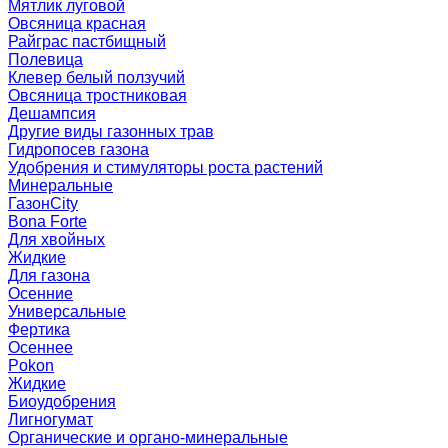
Мятлик луговой
Овсяница красная
Райграс пастбищный
Полевица
Клевер белый ползучий
Овсяница тростниковая
Дешампсия
Другие виды газонных трав
Гидропосев газона
Удобрения и стимуляторы роста растений
Минеральные
ГазонCity
Bona Forte
Для хвойных
Жидкие
Для газона
Осенние
Универсальные
Фертика
Осеннее
Pokon
Жидкие
Биоудобрения
Лигногумат
Органические и органо-минеральные