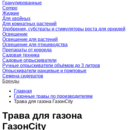
Гранулированные
Compo
Жидкие
Для хвойных
Для комнатных растений
Удобрения, субстраты и стимуляторы роста для орхидей
Освещение
Освещение для растений
Освещение для птицеводства
Препараты от короеда
Садовая техника
Садовые опрыскиватели
Ручные опрыскиватели объёмом до 3 литров
Опрыскиватели ранцевые и помповые
Семена сидератов
Бренды
Главная
Газонные травы по производителям
Трава для газона ГазонCity
Трава для газона
ГазонCity