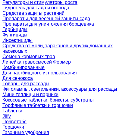
Регуляторы и стимуляторы роста
Гидрогель для сада и огорода
Средства защиты растений
Препараты для весенней защиты сада
Препараты для уничтожения борщевика
Гербициды
Фунгициды
Инсектициды
Средства от моли, тараканов и других домашних
насекомых
Семена кормовых трав
Линейка травосмесей Фермер
Комбинированные
Для пастбищного использования
Для сенокоса
Товары для рассады
Фитолампы, светильники, аксессуары для рассады
Мини теплицы и парники
Кокосовые таблетки, брикеты, субстраты
Торфяные таблетки и горшочки
Таблетки
Jiffy
Почвотабс
Горшочки
Газонные удобрения