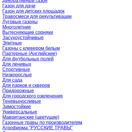
Декоративный газон
Газон для дачи
Газон для детских площадок
Травосмеси для рекультивации
Луговые газоны
Многолетние
Вытесняющие сорняки
Засухоустойчивые
Элитные
Газоны с клевером белым
Партерные (Английские)
Для футбольных полей
Для ленивых
Спортивные
Низкорослые
Для сада
Для парков и скверов
Придорожные
Для городского озеленения
Теневыносливые
Зимостойкие
Универсальные
Мавританские (цветущие)
Газонные травы по производителям
Агрофирма "РУССКИЕ ТРАВЫ"