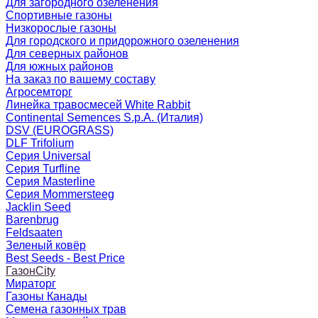
Для загородного озеленения
Спортивные газоны
Низкорослые газоны
Для городского и придорожного озеленения
Для северных районов
Для южных районов
На заказ по вашему составу
Агросемторг
Линейка травосмесей White Rabbit
Continental Semences S.p.A. (Италия)
DSV (EUROGRASS)
DLF Trifolium
Серия Universal
Серия Turfline
Серия Masterline
Серия Mommersteeg
Jacklin Seed
Barenbrug
Feldsaaten
Зеленый ковёр
Best Seeds - Best Price
ГазонCity
Мираторг
Газоны Канады
Семена газонных трав