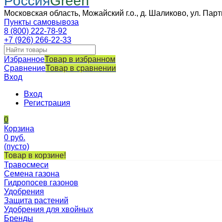
Россия
Green
Московская область, Можайский г.о., д. Шаликово, ул. Парт
Пункты самовывоза
8 (800) 222-78-92
+7 (926) 266-22-33
Избранное
Товар в избранном
Сравнение
Товар в сравнении
Вход
Вход
Регистрация
0
Корзина
0
руб.
(пусто)
Товар в корзине!
Травосмеси
Семена газона
Гидропосев газонов
Удобрения
Защита растений
Удобрения для хвойных
Бренды