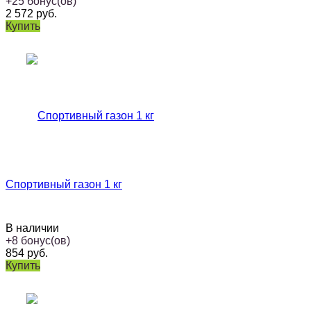
+
25
бонус(ов)
2 572
руб.
Купить
Спортивный газон 1 кг
В наличии
+
8
бонус(ов)
854
руб.
Купить