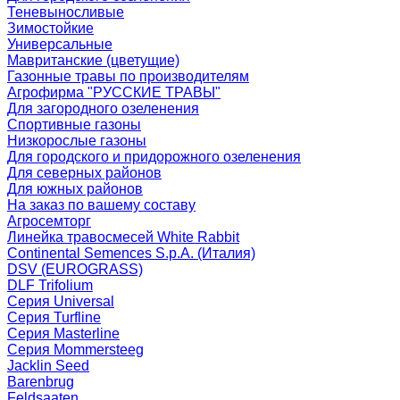
Теневыносливые
Зимостойкие
Универсальные
Мавританские (цветущие)
Газонные травы по производителям
Агрофирма "РУССКИЕ ТРАВЫ"
Для загородного озеленения
Спортивные газоны
Низкорослые газоны
Для городского и придорожного озеленения
Для северных районов
Для южных районов
На заказ по вашему составу
Агросемторг
Линейка травосмесей White Rabbit
Continental Semences S.p.A. (Италия)
DSV (EUROGRASS)
DLF Trifolium
Серия Universal
Серия Turfline
Серия Masterline
Серия Mommersteeg
Jacklin Seed
Barenbrug
Feldsaaten