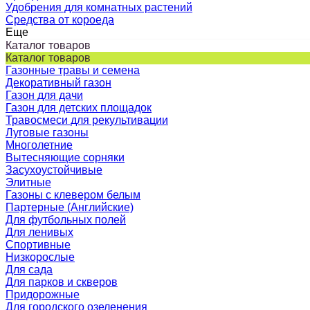
Удобрения для комнатных растений
Средства от короеда
Еще
Каталог товаров
Каталог товаров
Газонные травы и семена
Декоративный газон
Газон для дачи
Газон для детских площадок
Травосмеси для рекультивации
Луговые газоны
Многолетние
Вытесняющие сорняки
Засухоустойчивые
Элитные
Газоны с клевером белым
Партерные (Английские)
Для футбольных полей
Для ленивых
Спортивные
Низкорослые
Для сада
Для парков и скверов
Придорожные
Для городского озеленения