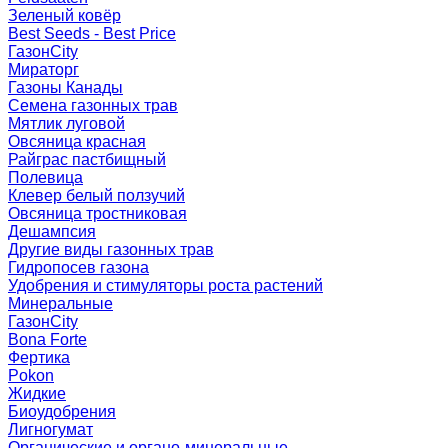
Зеленый ковёр
Best Seeds - Best Price
ГазонCity
Мираторг
Газоны Канады
Семена газонных трав
Мятлик луговой
Овсяница красная
Райграс пастбищный
Полевица
Клевер белый ползучий
Овсяница тростниковая
Дешампсия
Другие виды газонных трав
Гидропосев газона
Удобрения и стимуляторы роста растений
Минеральные
ГазонCity
Bona Forte
Фертика
Pokon
Жидкие
Биоудобрения
Лигногумат
Органические и органо-минеральные