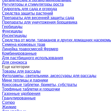
Регуляторы и стимуляторы роста
Гидрогель для сада и огорода
Средства защиты растений
Препараты для весенней защиты сада
Препараты для уничтожения борщевика
Гербициды
Фунгициды
Инсектициды
Средства от моли, тараканов и других домашних насеком
Семена кормовых трав
Линейка травосмесей Фермер
Комбинированные
Для пастбищного использования
Для сенокоса
Еще категории
Товары для рассады
Фитолампы, светильники, аксессуары для рассады
Мини теплицы и парники
Кокосовые таблетки, брикеты, субстраты
Торфяные таблетки и горшочки
Газонные удобрения
Гранулированные
Compo
Жидкие