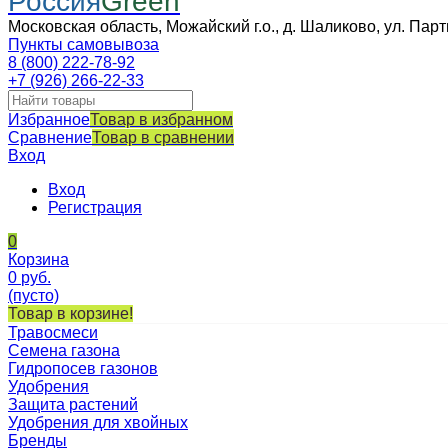
Россия
Green
Московская область, Можайский г.о., д. Шаликово, ул. Парт
Пункты самовывоза
8 (800) 222-78-92
+7 (926) 266-22-33
Избранное
Товар в избранном
Сравнение
Товар в сравнении
Вход
Вход
Регистрация
0
Корзина
0
руб.
(пусто)
Товар в корзине!
Травосмеси
Семена газона
Гидропосев газонов
Удобрения
Защита растений
Удобрения для хвойных
Бренды