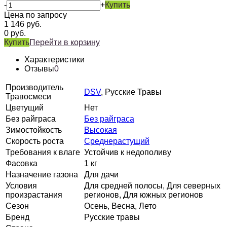
-
+
Купить
Цена по запросу
1 146
руб.
0
руб.
Купить
Перейти в корзину
Характеристики
Отзывы
0
Производитель
DSV
, Русские Травы
Травосмеси
Цветущий
Нет
Без райграса
Без райграса
Зимостойкость
Высокая
Скорость роста
Среднерастущий
Требования к влаге
Устойчив к недополиву
Фасовка
1 кг
Назначение газона
Для дачи
Условия
Для средней полосы, Для северных
произрастания
регионов, Для южных регионов
Сезон
Осень, Весна, Лето
Бренд
Русские травы