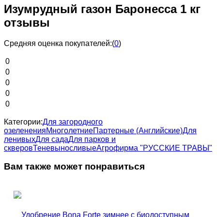
Изумрудный газон Баронесса 1 кг
отзывы
Средняя оценка покупателей:
(
0
)
0
0
0
0
0
Категории:
Для загородного
озеленения
Многолетние
Партерные (Английские)
Для
ленивых
Для сада
Для парков и
скверов
Теневыносливые
Агрофирма "РУССКИЕ ТРАВЫ"
Вам также может понравиться