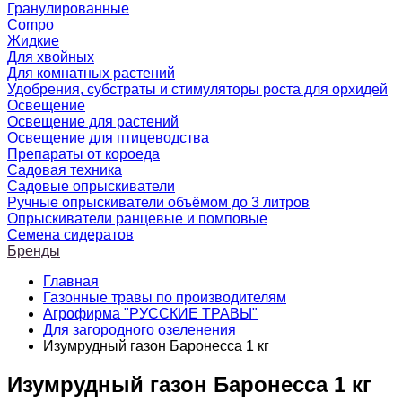
Гранулированные
Compo
Жидкие
Для хвойных
Для комнатных растений
Удобрения, субстраты и стимуляторы роста для орхидей
Освещение
Освещение для растений
Освещение для птицеводства
Препараты от короеда
Садовая техника
Садовые опрыскиватели
Ручные опрыскиватели объёмом до 3 литров
Опрыскиватели ранцевые и помповые
Семена сидератов
Бренды
Главная
Газонные травы по производителям
Агрофирма "РУССКИЕ ТРАВЫ"
Для загородного озеленения
Изумрудный газон Баронесса 1 кг
Изумрудный газон Баронесса 1 кг