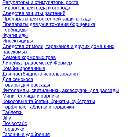
Регуляторы и стимуляторы роста
Гидрогель для сада и огорода
Средства защиты растений
Препараты для весенней защиты сада
Препараты для уничтожения борщевика
Гербициды
Фунгициды
Инсектициды
Средства от моли, тараканов и других домашних
насекомых
Семена кормовых трав
Линейка травосмесей Фермер
Комбинированные
Для пастбищного использования
Для сенокоса
Товары для рассады
Фитолампы, светильники, аксессуары для рассады
Мини теплицы и парники
Кокосовые таблетки, брикеты, субстраты
Торфяные таблетки и горшочки
Таблетки
Jiffy
Почвотабс
Горшочки
Газонные удобрения