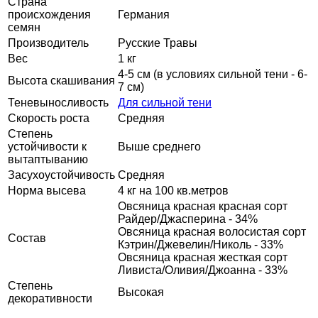
Страна
происхождения
Германия
семян
Производитель
Русские Травы
Вес
1 кг
4-5 см (в условиях сильной тени - 6-
Высота скашивания
7 см)
Теневыносливость
Для сильной тени
Скорость роста
Средняя
Степень
устойчивости к
Выше среднего
вытаптыванию
Засухоустойчивость
Средняя
Норма высева
4 кг на 100 кв.метров
Овсяница красная красная сорт
Райдер/Джасперина - 34%
Овсяница красная волосистая сорт
Состав
Кэтрин/Джевелин/Николь - 33%
Овсяница красная жесткая сорт
Ливиста/Оливия/Джоанна - 33%
Степень
Высокая
декоративности