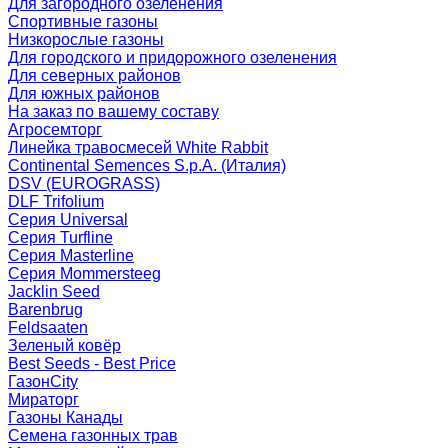
Для загородного озеленения
Спортивные газоны
Низкорослые газоны
Для городского и придорожного озеленения
Для северных районов
Для южных районов
На заказ по вашему составу
Агросемторг
Линейка травосмесей White Rabbit
Continental Semences S.p.A. (Италия)
DSV (EUROGRASS)
DLF Trifolium
Серия Universal
Серия Turfline
Серия Masterline
Серия Mommersteeg
Jacklin Seed
Barenbrug
Feldsaaten
Зеленый ковёр
Best Seeds - Best Price
ГазонCity
Мираторг
Газоны Канады
Семена газонных трав