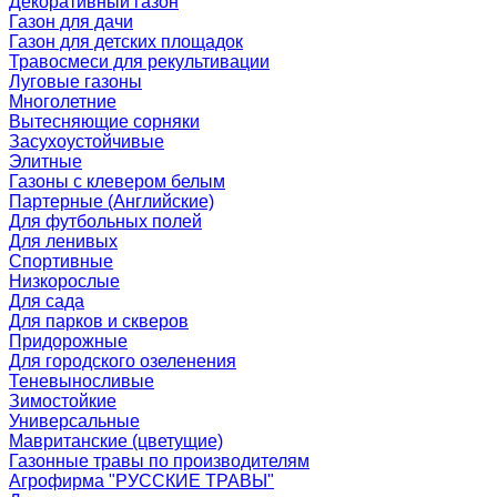
Декоративный газон
Газон для дачи
Газон для детских площадок
Травосмеси для рекультивации
Луговые газоны
Многолетние
Вытесняющие сорняки
Засухоустойчивые
Элитные
Газоны с клевером белым
Партерные (Английские)
Для футбольных полей
Для ленивых
Спортивные
Низкорослые
Для сада
Для парков и скверов
Придорожные
Для городского озеленения
Теневыносливые
Зимостойкие
Универсальные
Мавританские (цветущие)
Газонные травы по производителям
Агрофирма "РУССКИЕ ТРАВЫ"