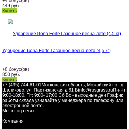
+
4
бонус(ов)
449
руб.
Купить
Удобрение Bona Forte Газонное весна-лето (4,5 кг)
+
8
бонус(ов)
850
руб.
Купить
+7 (495) 744-61-01
Московская область, Можайский г.о., д.
Шаликово, ул. Партизанская д.61 Б
info@rusgrass.ru
Пн-Чт:
9:00-18:00, Пт: 9:00- 17:00 Сб,Вс - выходные дни График
работы склада узнавайте у менеджера по телефону или
электронной почте.
Мы в соц.сетях
Компания