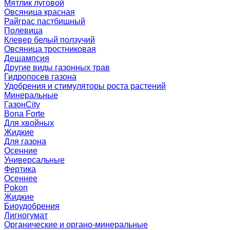
Мятлик луговой
Овсяница красная
Райграс пастбищный
Полевица
Клевер белый ползучий
Овсяница тростниковая
Дешампсия
Другие виды газонных трав
Гидропосев газона
Удобрения и стимуляторы роста растений
Минеральные
ГазонCity
Bona Forte
Для хвойных
Жидкие
Для газона
Осенние
Универсальные
Фертика
Осеннее
Pokon
Жидкие
Биоудобрения
Лигногумат
Органические и органо-минеральные