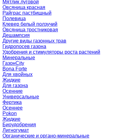
Мятлик луговой
Овсяница красная
Райграс пастбищный
Полевица
Клевер белый ползучий
Овсяница тростниковая
Дешампсия
Другие виды газонных трав
Гидропосев газона
Удобрения и стимуляторы роста растений
Минеральные
ГазонCity
Bona Forte
Для хвойных
Жидкие
Для газона
Осенние
Универсальные
Фертика
Осеннее
Pokon
Жидкие
Биоудобрения
Лигногумат
Органические и органо-минеральные