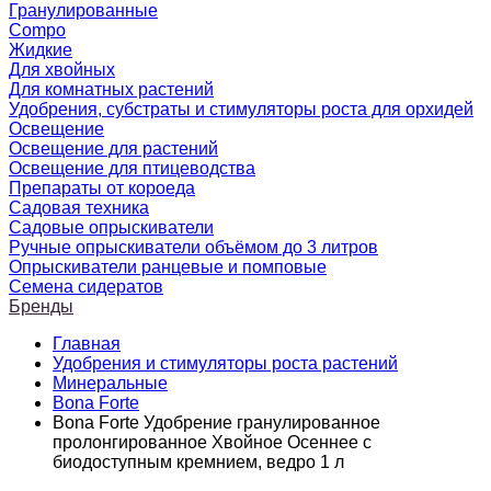
Гранулированные
Compo
Жидкие
Для хвойных
Для комнатных растений
Удобрения, субстраты и стимуляторы роста для орхидей
Освещение
Освещение для растений
Освещение для птицеводства
Препараты от короеда
Садовая техника
Садовые опрыскиватели
Ручные опрыскиватели объёмом до 3 литров
Опрыскиватели ранцевые и помповые
Семена сидератов
Бренды
Главная
Удобрения и стимуляторы роста растений
Минеральные
Bona Forte
Bona Forte Удобрение гранулированное
пролонгированное Хвойное Осеннее с
биодоступным кремнием, ведро 1 л