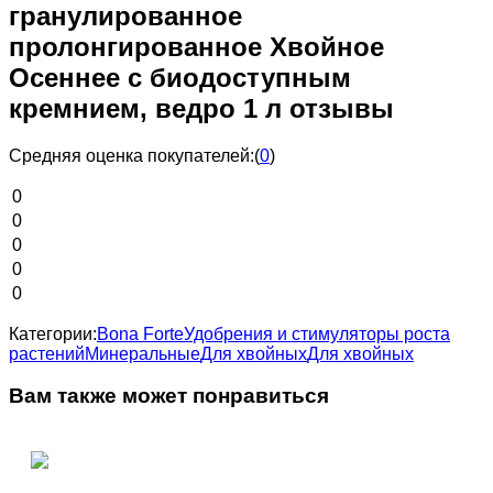
гранулированное
пролонгированное Хвойное
Осеннее с биодоступным
кремнием, ведро 1 л отзывы
Средняя оценка покупателей:
(
0
)
0
0
0
0
0
Категории:
Bona Forte
Удобрения и стимуляторы роста
растений
Минеральные
Для хвойных
Для хвойных
Вам также может понравиться