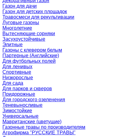
Декоративный газон
Газон для дачи
Газон для детских площадок
Травосмеси для рекультивации
Луговые газоны
Многолетние
Вытесняющие сорняки
Засухоустойчивые
Элитные
Газоны с клевером белым
Партерные (Английские)
Для футбольных полей
Для ленивых
Спортивные
Низкорослые
Для сада
Для парков и скверов
Придорожные
Для городского озеленения
Теневыносливые
Зимостойкие
Универсальные
Мавританские (цветущие)
Газонные травы по производителям
Агрофирма "РУССКИЕ ТРАВЫ"