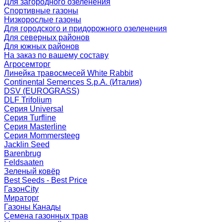
Для загородного озеленения
Спортивные газоны
Низкорослые газоны
Для городского и придорожного озеленения
Для северных районов
Для южных районов
На заказ по вашему составу
Агросемторг
Линейка травосмесей White Rabbit
Continental Semences S.p.A. (Италия)
DSV (EUROGRASS)
DLF Trifolium
Серия Universal
Серия Turfline
Серия Masterline
Серия Mommersteeg
Jacklin Seed
Barenbrug
Feldsaaten
Зеленый ковёр
Best Seeds - Best Price
ГазонCity
Мираторг
Газоны Канады
Семена газонных трав