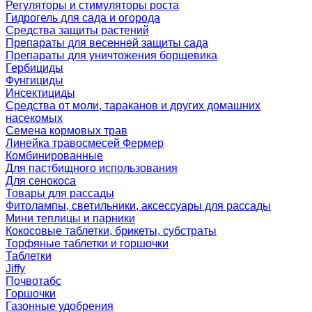
Регуляторы и стимуляторы роста
Гидрогель для сада и огорода
Средства защиты растений
Препараты для весенней защиты сада
Препараты для уничтожения борщевика
Гербициды
Фунгициды
Инсектициды
Средства от моли, тараканов и других домашних
насекомых
Семена кормовых трав
Линейка травосмесей Фермер
Комбинированные
Для пастбищного использования
Для сенокоса
Товары для рассады
Фитолампы, светильники, аксессуары для рассады
Мини теплицы и парники
Кокосовые таблетки, брикеты, субстраты
Торфяные таблетки и горшочки
Таблетки
Jiffy
Почвотабс
Горшочки
Газонные удобрения